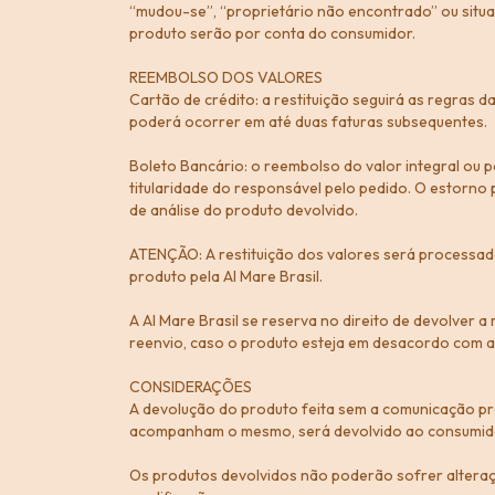
“mudou-se”, “proprietário não encontrado” ou situ
produto serão por conta do consumidor.
REEMBOLSO DOS VALORES
Cartão de crédito: a restituição seguirá as regras 
poderá ocorrer em até duas faturas subsequentes.
Boleto Bancário: o reembolso do valor integral ou
titularidade do responsável pelo pedido. O estorno
de análise do produto devolvido.
ATENÇÃO: A restituição dos valores será processad
produto pela Al Mare Brasil.
A Al Mare Brasil se reserva no direito de devolver
reenvio, caso o produto esteja em desacordo com as
CONSIDERAÇÕES
A devolução do produto feita sem a comunicação pré
acompanham o mesmo, será devolvido ao consumido
Os produtos devolvidos não poderão sofrer alteraçã