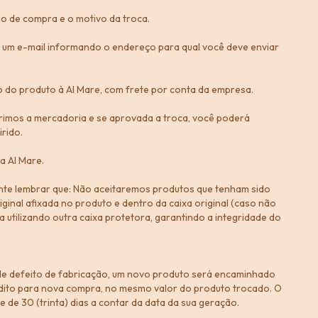
o de compra e o motivo da troca.
á um e-mail informando o endereço para qual você deve enviar
vio do produto à Al Mare, com frete por conta da empresa.
rimos a mercadoria e se aprovada a troca, você poderá
irido.
a Al Mare.
tante lembrar que: Não aceitaremos produtos que tenham sido
iginal afixada no produto e dentro da caixa original (caso não
a utilizando outra caixa protetora, garantindo a integridade do
de defeito de fabricação, um novo produto será encaminhado
dito para nova compra, no mesmo valor do produto trocado. O
e de 30 (trinta) dias a contar da data da sua geração.