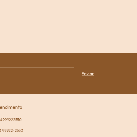
endimento
34999222550
) 99922-2550