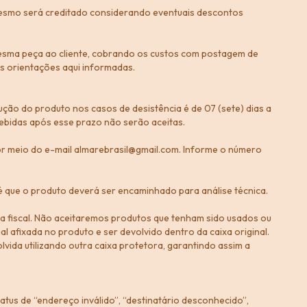
mesmo será creditado considerando eventuais descontos
 mesma peça ao cliente, cobrando os custos com postagem de
s orientações aqui informadas.
ção do produto nos casos de desistência é de 07 (sete) dias a
ebidas após esse prazo não serão aceitas.
or meio do e-mail
almarebrasil@gmail.com
. Informe o número
é que o produto deverá ser encaminhado para análise técnica.
 fiscal. Não aceitaremos produtos que tenham sido usados ou
al afixada no produto e ser devolvido dentro da caixa original.
vida utilizando outra caixa protetora, garantindo assim a
tus de “endereço inválido”, “destinatário desconhecido”,