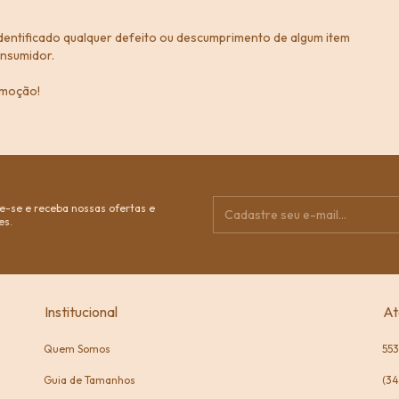
dentificado qualquer defeito ou descumprimento de algum item
onsumidor.
omoção!
e-se e receba nossas ofertas e
es.
Institucional
At
Quem Somos
55
Guia de Tamanhos
(34