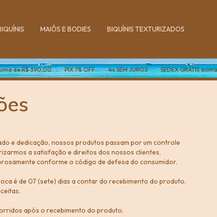
BIQUÍNIS
MAIÔS E BODIES
BIQUÍNIS TEXTURIZADOS
$ 390,00
PIX 7% OFF
4x SEM JUROS
SEDEX GRÁTIS acima de R$ 39
ões
dado e dedicação, nossos produtos passam por um controle
rizarmos a satisfação e direitos dos nossos clientes,
rigorosamente conforme o código de defesa do consumidor.
oca é de 07 (sete) dias a contar do recebimento do produto.
ceitas.
corridos após o recebimento do produto.