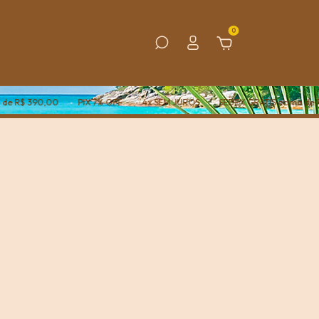
0
0,00
PIX 7% OFF
4x SEM JUROS
SEDEX GRÁTIS acima de R$ 390,0